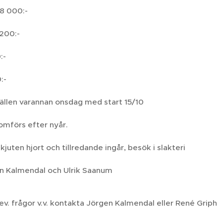
8 000:-
 200:-
:-
:-
lfällen varannan onsdag med start 15/10
omförs efter nyår.
kjuten hjort och tillredande ingår, besök i slakteri
n Kalmendal och Ulrik Saanum
ev. frågor v.v. kontakta Jörgen Kalmendal eller René Griph