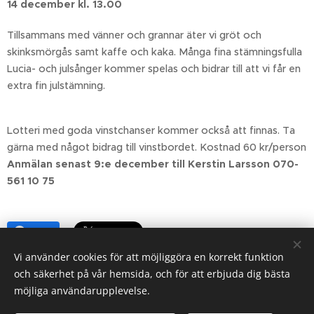
14 december kl. 13.00
Tillsammans med vänner och grannar äter vi gröt och
skinksmörgås samt kaffe och kaka. Många fina stämningsfulla
Lucia- och julsånger kommer spelas och bidrar till att vi får en
extra fin julstämning.
Lotteri med goda vinstchanser kommer också att finnas. Ta
gärna med något bidrag till vinstbordet. Kostnad 60 kr/person
Anmälan senast 9:e december till Kerstin Larsson 070-
561 10 75
Share
Vi använder cookies för att möjliggöra en korrekt funktion
och säkerhet på vår hemsida, och för att erbjuda dig bästa
möjliga användarupplevelse.
info@dockekulla.se